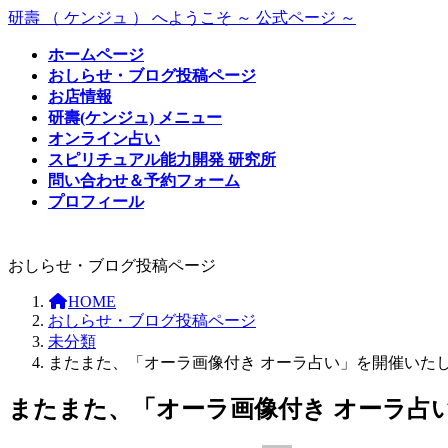
コ
ナ
研壽 （ ケンジュ ） へようこそ ～ 公式ページ ～
ン
ビ
ホームページ
テ
ゲ
おしらせ・ブログ投稿ページ
ン
ー
お店情報
ツ
シ
研壽(ケンジュ) メニュー
へ
ョ
オンライン占い
ス
ン
スピリチュアル能力開発 研究所
キ
に
問い合わせ＆予約フォーム
ッ
移
プロフィール
プ
動
おしらせ・ブログ投稿ページ
HOME
おしらせ・ブログ投稿ページ
未分類
またまた、「オーラ画像付き オーラ占い」を開催いた
またまた、「オーラ画像付き オーラ占