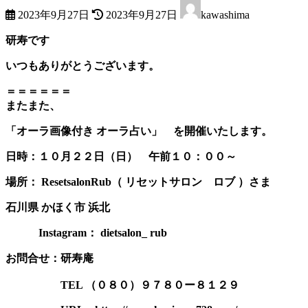
最
2023年9月27日
2023年9月27日
kawashima
終
更
研寿です
新
日
いつもありがとうございます。
時
:
＝＝＝＝＝＝
またまた、
「オーラ画像付き オーラ占い」 を開催いたします。
日時：１０月２２日（日） 午前１０：００～
場所： ResetsalonRub（ リセットサロン ロブ ）さま
石川県 かほく市 浜北
Instagram： dietsalon_ rub
お問合せ：研寿庵
TEL （０８０）９７８０ー８１２９