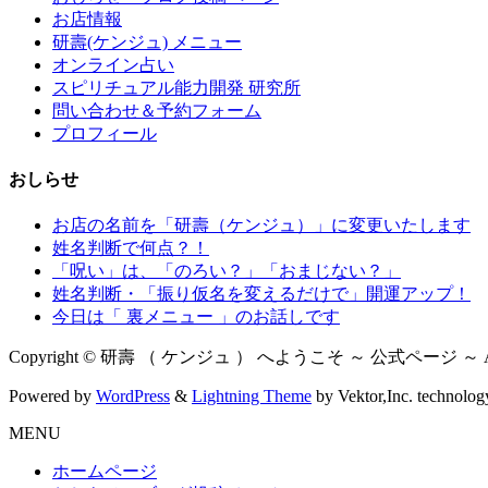
お店情報
研壽(ケンジュ) メニュー
オンライン占い
スピリチュアル能力開発 研究所
問い合わせ＆予約フォーム
プロフィール
おしらせ
お店の名前を「研壽（ケンジュ）」に変更いたします
姓名判断で何点？！
「呪い」は、「のろい？」「おまじない？」
姓名判断・「振り仮名を変えるだけで」開運アップ！
今日は「 裏メニュー 」のお話しです
Copyright © 研壽 （ ケンジュ ） へようこそ ～ 公式ページ ～ All Ri
Powered by
WordPress
&
Lightning Theme
by Vektor,Inc. technolog
MENU
ホームページ